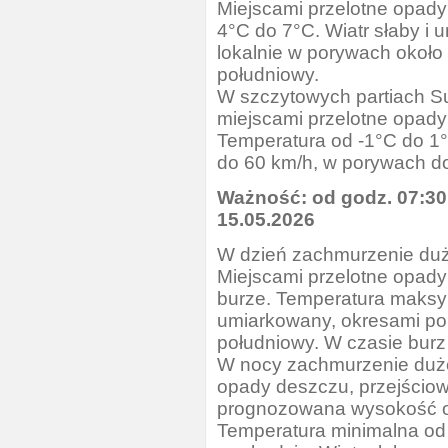
Miejscami przelotne opad
4°C do 7°C. Wiatr słaby i 
lokalnie w porywach około
południowy.
W szczytowych partiach S
miejscami przelotne opady
Temperatura od -1°C do 1°C
do 60 km/h, w porywach d
Ważność: od godz. 07:30
15.05.2026
W dzień zachmurzenie duż
Miejscami przelotne opady
burze. Temperatura maksym
umiarkowany, okresami por
południowy. W czasie burz
W nocy zachmurzenie duże
opady deszczu, przejścio
prognozowana wysokość 
Temperatura minimalna od