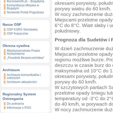
Burzoweinfo.pl – Bogatynia
okresami porywisty, połud
Komunikacja Miejska w
porywy wiatru do 60 km/h.
Bogatyni
Norweski Portal Pogodowy
W nocy zachmurzenie duże
Miejscami przelotne opad
Nasze OSP
6°C do 8°C. Wiatr słaby i
OSP KSRG Sieniawka
południowy.
OSP Kopaczów
Prognoza dla Sudetów i
Obrona cywilna
W dzień zachmurzenie duż
Międzynarodowe Prawo
Miejscami przelotne opady
Humanitarne
„Poradnik Bezpieczeństwa”
regionu możliwe burze. 
deszczu w czasie burz do
Archiwum
maksymalna od 10°C do 13
Archiwum komunikatów i
okresami porywisty, połud
ostrzeżeń
porywy do 60 km/h.
Archiwum aktualności
W szczytowych partiach S
przelotne opady śniegu lu
Regionalny System
temperatury od -3°C do 2°C.
Ostrzegania
do 40 km/h, w porywach d
Do pobrania
Informacje o RSO
W nocy zachmurzenie duże