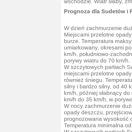
wschodzie. Wiatr słaby, zm
Prognoza dla Sudetów i
W dzień zachmurzenie duż
Miejscami przelotne opady
burze. Temperatura maksym
umiarkowany, okresami por
km/h, południowo-zachodni
porywy wiatru do 70 km/h.
W szczytowych partiach S
miejscami przelotne opad
również śniegu. Temperatu
silny i bardzo silny, od 4
km/h, później słabnący do
km/h do 35 km/h, w poryw
W nocy zachmurzenie duże
opady deszczu, przejścio
prognozowana wysokość 
Temperatura minimalna od 
W szczytowych partiach S