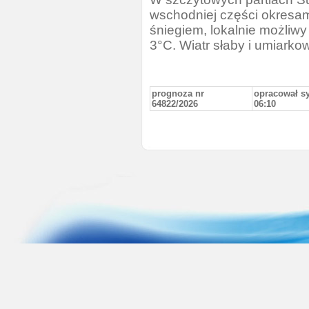
wschodniej części okresa
śniegiem, lokalnie możliw
3°C. Wiatr słaby i umiarko
prognoza nr
opracował sy
64822/2026
06:10