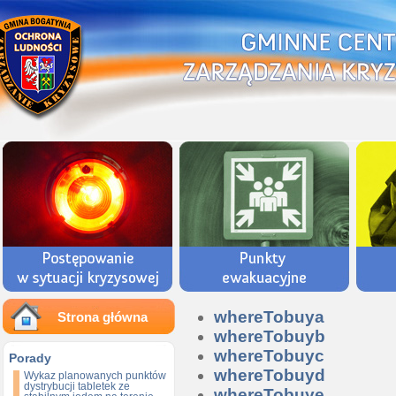
whereTobuya
Strona główna
whereTobuyb
whereTobuyc
Porady
whereTobuyd
Wykaz planowanych punktów
dystrybucji tabletek ze
whereTobuye