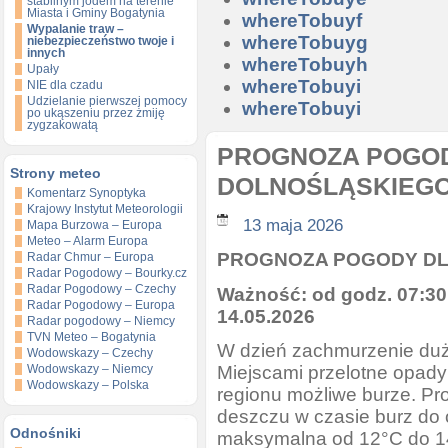
stabilnym jodem na terenie
Miasta i Gminy Bogatynia
whereTobuyf
Wypalanie traw –
whereTobuyg
niebezpieczeństwo twoje i
innych
whereTobuyh
Upały
whereTobuyi
NIE dla czadu
Udzielanie pierwszej pomocy
whereTobuyi
po ukąszeniu przez żmiję
zygzakowatą
PROGNOZA POGOD
Strony meteo
DOLNOŚLĄSKIEG
Komentarz Synoptyka
Krajowy Instytut Meteorologii
13 maja 2026
Mapa Burzowa – Europa
Meteo – Alarm Europa
PROGNOZA POGODY DL
Radar Chmur – Europa
Radar Pogodowy – Bourky.cz
Radar Pogodowy – Czechy
Ważność: od godz. 07:30
Radar Pogodowy – Europa
14.05.2026
Radar pogodowy – Niemcy
TVN Meteo – Bogatynia
W dzień zachmurzenie duż
Wodowskazy – Czechy
Miejscami przelotne opady
Wodowskazy – Niemcy
Wodowskazy – Polska
regionu możliwe burze. 
deszczu w czasie burz do
Odnośniki
maksymalna od 12°C do 14